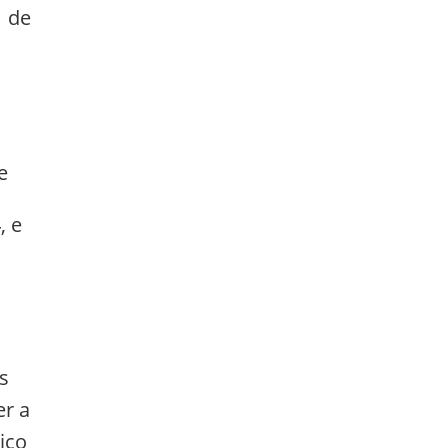
1 de
e
, e
s
er a
ico