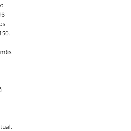
 o
98
os
150.
o mês
á
tual.