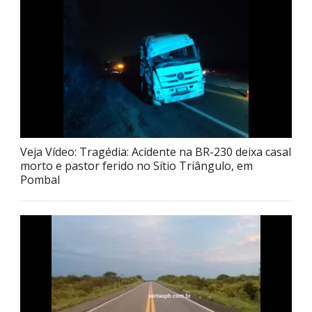
Veja Vídeo: Tragédia: Acidente na BR-230 deixa casal
morto e pastor ferido no Sítio Triângulo, em
Pombal