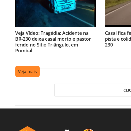
Veja Vídeo: Tragédia: Acidente na
Casal fica f
BR-230 deixa casal morto e pastor
pista e coli
ferido no Sítio Triângulo, em
230
Pombal
Veja mais
CLI