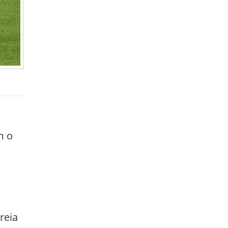
m o
reia