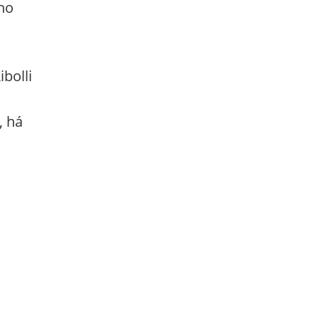
 no
bolli
, há