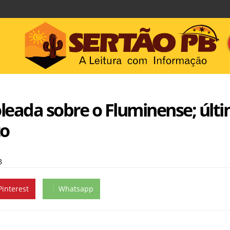
leada sobre o Fluminense; últi
to
B
Pinterest
Whatsapp