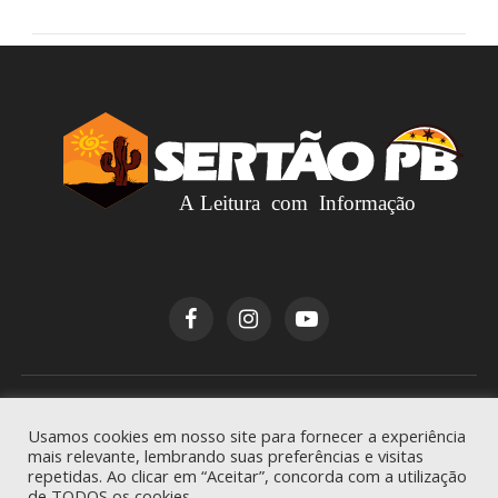
Copyright © 2026
Sertão PB
. Todos os direitos
Usamos cookies em nosso site para fornecer a experiência
reservados.
mais relevante, lembrando suas preferências e visitas
repetidas. Ao clicar em “Aceitar”, concorda com a utilização
de TODOS os cookies.