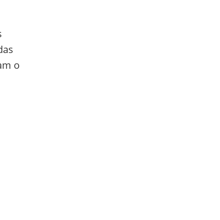
s
das
ram o