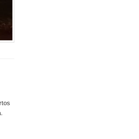
rtos
.