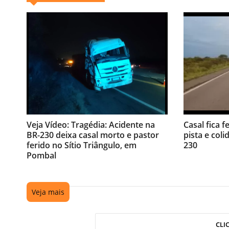
Veja Vídeo: Tragédia: Acidente na
Casal fica f
BR-230 deixa casal morto e pastor
pista e coli
ferido no Sítio Triângulo, em
230
Pombal
Veja mais
CLI