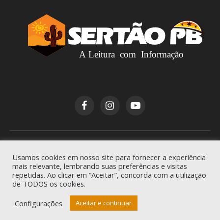
Copyright © 2026
Sertão PB
. Todos os direitos
Usamos cookies em nosso site para fornecer a experiência
reservados.
mais relevante, lembrando suas preferências e visitas
repetidas. Ao clicar em “Aceitar”, concorda com a utilização
de TODOS os cookies.
Configurações
Aceitar e continuar