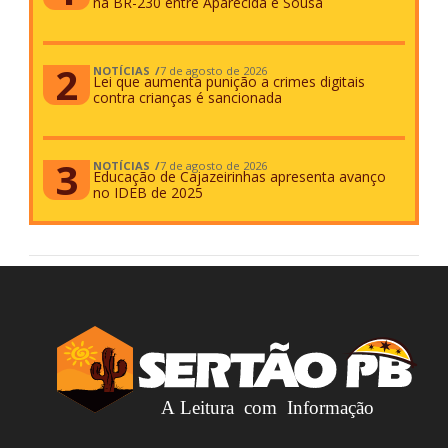
na BR-230 entre Aparecida e Sousa
NOTÍCIAS
7 de agosto de 2026
Lei que aumenta punição a crimes digitais
contra crianças é sancionada
NOTÍCIAS
7 de agosto de 2026
Educação de Cajazeirinhas apresenta avanço
no IDEB de 2025