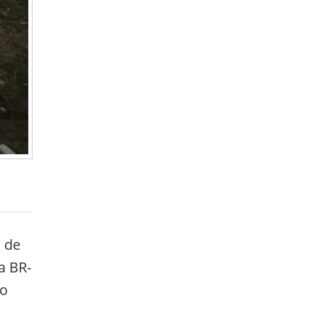
o de
a BR-
do