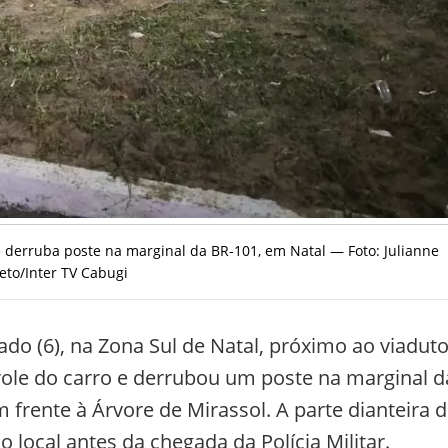
 e derruba poste na marginal da BR-101, em Natal — Foto: Julianne
eto/Inter TV Cabugi
ado (6), na Zona Sul de Natal, próximo ao viadut
ole do carro e derrubou um poste na marginal d
 frente à Árvore de Mirassol. A parte dianteira 
o local antes da chegada da Polícia Militar.