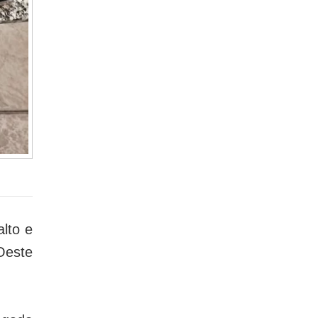
lto e
Oeste