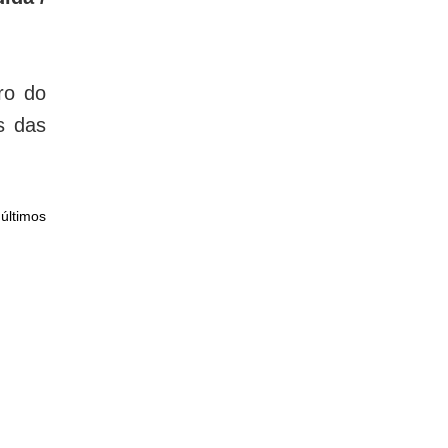
ro do
s das
últimos