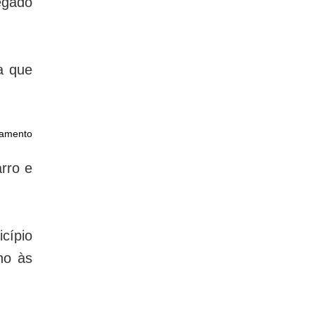
egado
a que
hamento
arro e
cípio
no às