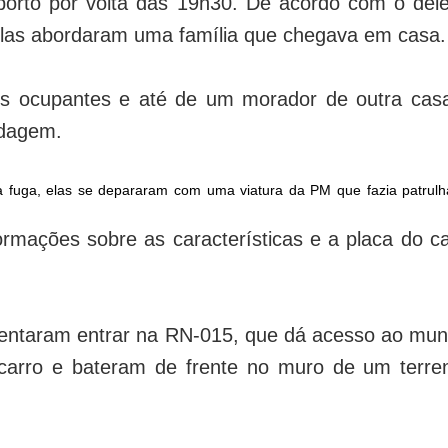
oporto por volta das 19h30. De acordo com o del
elas abordaram uma família que chegava em casa.
os ocupantes e até de um morador de outra cas
rdagem.
a fuga, elas se depararam com uma viatura da PM que fazia patrul
ormações sobre as características e a placa do c
tentaram entrar na RN-015, que dá acesso ao muni
carro e bateram de frente no muro de um terre