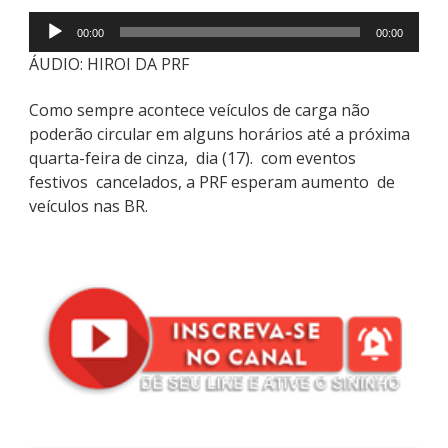
Tocador
00:00
00:00
de
ÁUDIO: HIROI DA PRF
áudio
Como sempre acontece veículos de carga não
poderão circular em alguns horários até a próxima
quarta-feira de cinza, dia (17). com eventos
festivos cancelados, a PRF esperam aumento de
veículos nas BR.