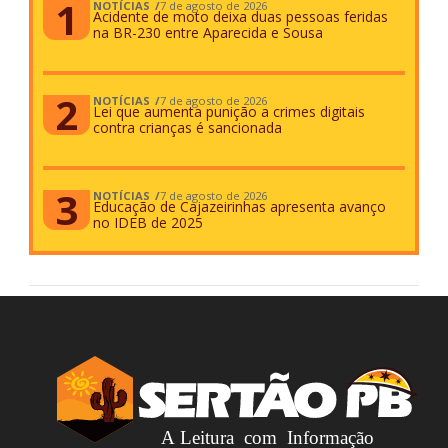
NOTÍCIAS
7 de agosto de 2026
Acidente de moto deixa duas pessoas feridas
na BR-230 entre Aparecida e Sousa
NOTÍCIAS
7 de agosto de 2026
Lei que aumenta punição a crimes digitais
contra crianças é sancionada
NOTÍCIAS
7 de agosto de 2026
Educação de Cajazeirinhas apresenta avanço
no IDEB de 2025