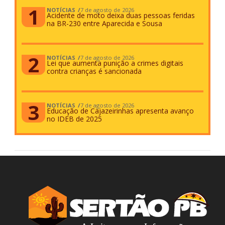
NOTÍCIAS
7 de agosto de 2026
Acidente de moto deixa duas pessoas feridas
na BR-230 entre Aparecida e Sousa
NOTÍCIAS
7 de agosto de 2026
Lei que aumenta punição a crimes digitais
contra crianças é sancionada
NOTÍCIAS
7 de agosto de 2026
Educação de Cajazeirinhas apresenta avanço
no IDEB de 2025