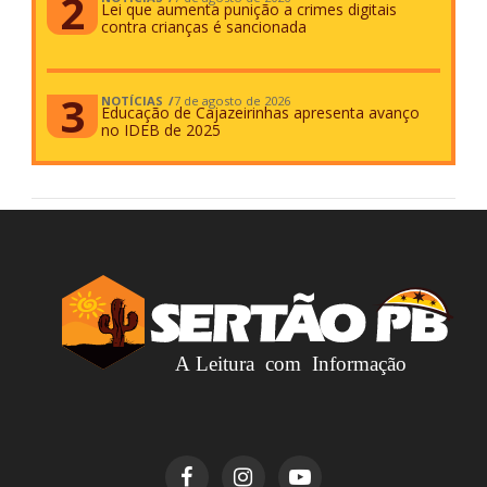
Lei que aumenta punição a crimes digitais
contra crianças é sancionada
NOTÍCIAS
7 de agosto de 2026
Educação de Cajazeirinhas apresenta avanço
no IDEB de 2025