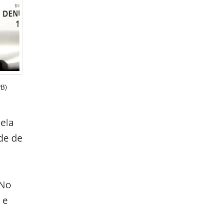
B)
pela
de de
 No
 e