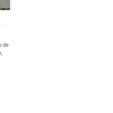
o de
e,