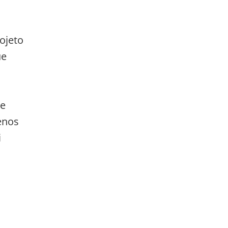
ojeto
ue
de
enos
i