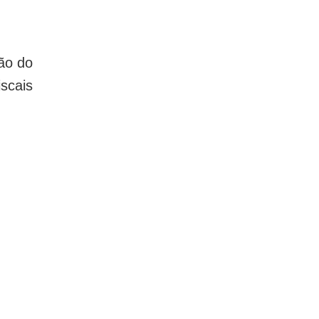
ão do
scais