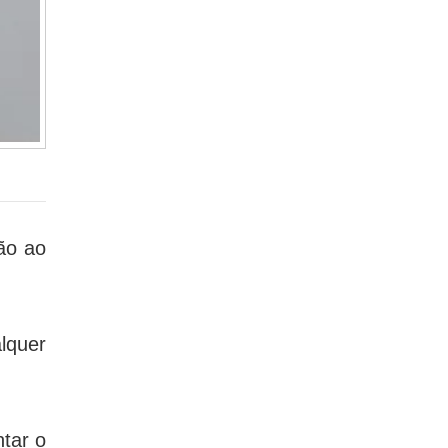
ção ao
lquer
tar o