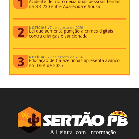
Acidente de moto deixa duas pessoas feridas
na BR-230 entre Aparecida e Sousa
NOTÍCIAS
7 de agosto de 2026
Lei que aumenta punição a crimes digitais
contra crianças é sancionada
NOTÍCIAS
7 de agosto de 2026
Educação de Cajazeirinhas apresenta avanço
no IDEB de 2025