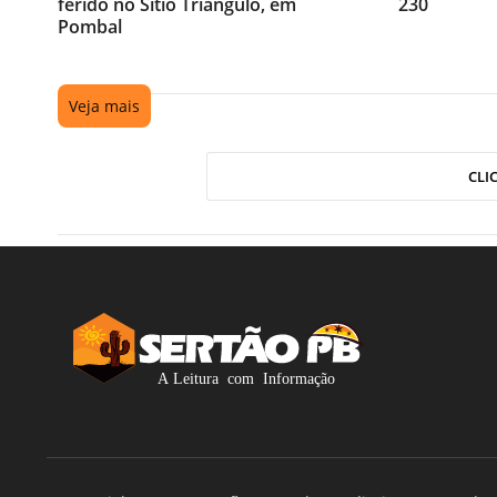
ferido no Sítio Triângulo, em
230
Pombal
Veja mais
CLI