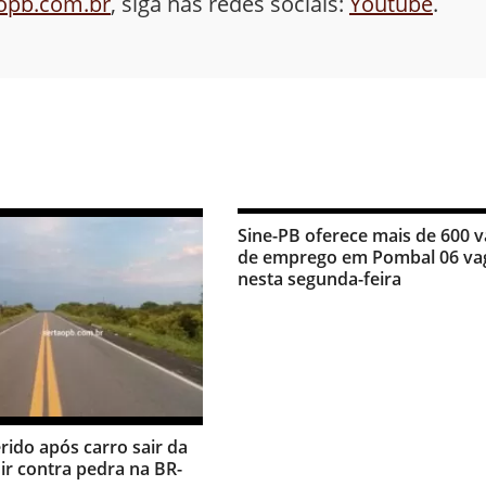
aopb.com.br
, siga nas redes sociais:
Youtube
.
Sine-PB oferece mais de 600 
de emprego em Pombal 06 va
nesta segunda-feira
erido após carro sair da
dir contra pedra na BR-