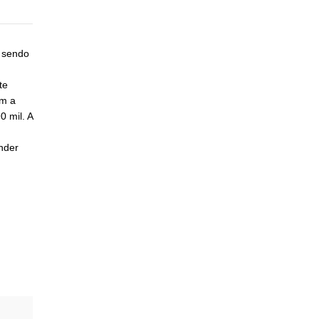
k sendo
te
am a
 mil. A
onder