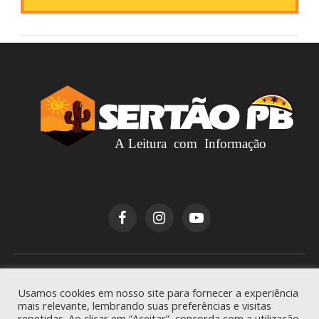
Copyright © 2026
Sertão PB
. Todos os direitos
Usamos cookies em nosso site para fornecer a experiência
reservados.
mais relevante, lembrando suas preferências e visitas
repetidas. Ao clicar em “Aceitar”, concorda com a utilização