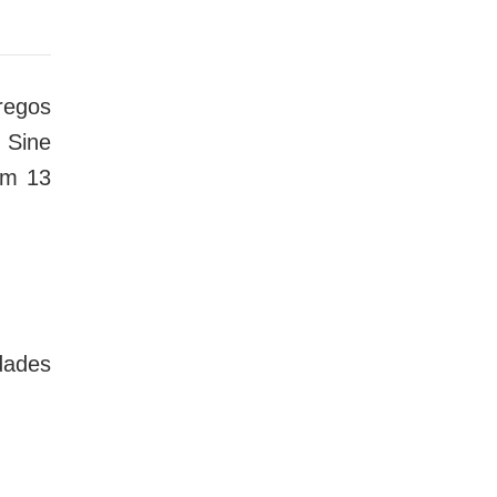
regos
 Sine
em 13
ades