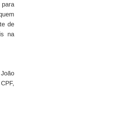
 para
 quem
te de
is na
 João
 CPF,