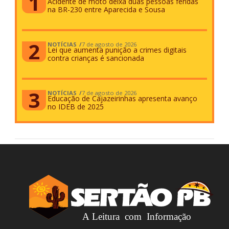
Acidente de moto deixa duas pessoas feridas
na BR-230 entre Aparecida e Sousa
NOTÍCIAS
7 de agosto de 2026
Lei que aumenta punição a crimes digitais
contra crianças é sancionada
NOTÍCIAS
7 de agosto de 2026
Educação de Cajazeirinhas apresenta avanço
no IDEB de 2025