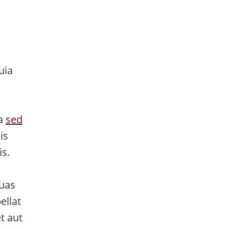
uia
 a
sed
is
is.
quas
ellat
t aut