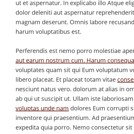
ut et aspernatur. In explicabo illo Atque e
dolor deleniti aut aspernatur reprehenderi
magnam deserunt. Omnis labore recusand
harum voluptatibus est.
Perferendis est nemo porro molestiae aperi
aut earum nostrum cum. Harum consequat
voluptates quam sit qui Eum voluptatum vol
libero placeat. Et placeat totam vitae
conse
nesciunt natus vero. dolorum at alias in omn
ab qui ut suscipit ut. Ullam iste laborios
voluptas unde nam
dolores Eum corrupti si
inventore qui praesentium. Ad praesentium
expedita quia porro. Nemo consectetur s