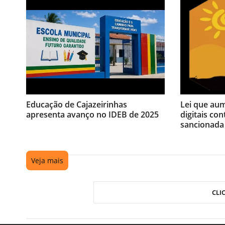
Educação de Cajazeirinhas
Lei que au
apresenta avanço no IDEB de 2025
digitais con
sancionada
Veja mais
CLI