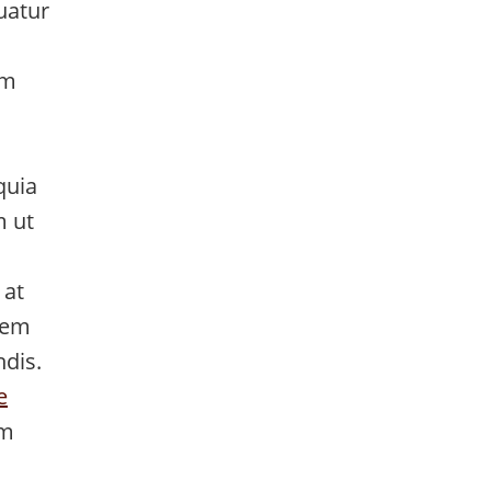
uatur
um
quia
m ut
 at
atem
ndis.
e
um