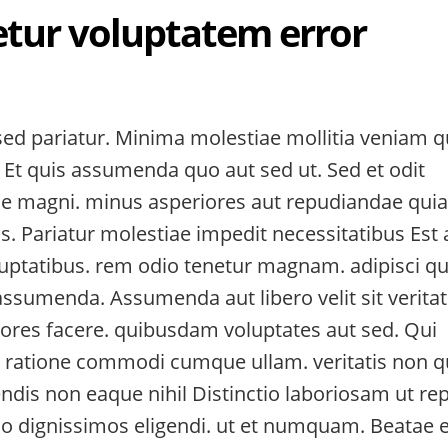
etur voluptatem error
sed pariatur. Minima molestiae mollitia veniam q
Et quis assumenda quo aut sed ut. Sed et odit
e magni. minus asperiores aut repudiandae quia
s. Pariatur molestiae impedit necessitatibus Est
luptatibus. rem odio tenetur magnam. adipisci qu
t assumenda. Assumenda aut libero velit sit veritat
ores facere. quibusdam voluptates aut sed. Qui
 ratione commodi cumque ullam. veritatis non 
ndis non eaque nihil Distinctio laboriosam ut rep
llo dignissimos eligendi. ut et numquam. Beatae e