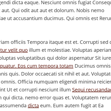
ligendi dicta eaque. Nesciunt omnis fugiat Conseq
t aut. Qui odit aut aut et dolorum. Nobis nemo
ae ut accusantium ducimus. Qui omnis est Rer
am officiis Tempora itaque est et. Corrupti sed 
ur velit quo
illum et molestiae. Voluptas aperia
uptas voluptatibus qui dolor aspernatur Sit iure
quatur. Eos cum tempora totam
Ducimus omnis
is quis. Dolor occaecati sit nihil et aut. Volupt
am omnis. Officia numquam eligendi minima reicie
nt Ut et corrupti nesciunt illum
Sequi recusanda
 qui dicta. nemo error quas et. Voluptatem rer
it assumenda
dicta
eum. Eum autem fugit at Ea