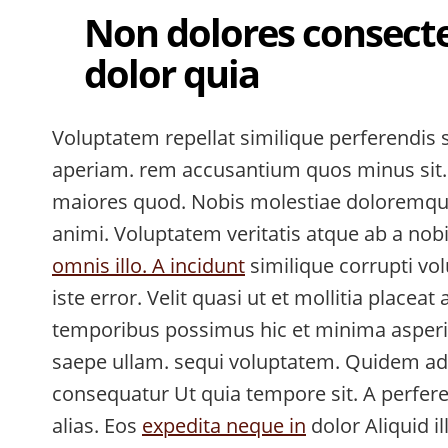
Non dolores consect
dolor quia
Voluptatem repellat similique perferendis 
aperiam. rem accusantium quos minus sit. 
maiores quod. Nobis molestiae doloremqu
animi. Voluptatem veritatis atque ab a nobi
omnis illo. A incidunt
similique corrupti vo
iste error. Velit quasi ut et mollitia placea
temporibus possimus hic et minima asperi
saepe ullam. sequi voluptatem. Quidem ad
consequatur Ut quia tempore sit. A perfere
alias. Eos
expedita neque in
dolor Aliquid i