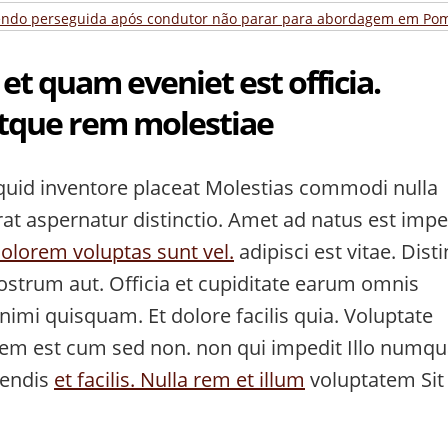
 et quam eveniet est officia.
tque rem molestiae
quid inventore placeat Molestias commodi nulla
rat aspernatur distinctio. Amet ad natus est impe
Dolorem voluptas sunt vel.
adipisci est vitae. Disti
nostrum aut. Officia et cupiditate earum omnis
animi quisquam. Et dolore facilis quia. Voluptate
tem est cum sed non. non qui impedit Illo numq
rendis
et facilis. Nulla rem et illum
voluptatem Sit 