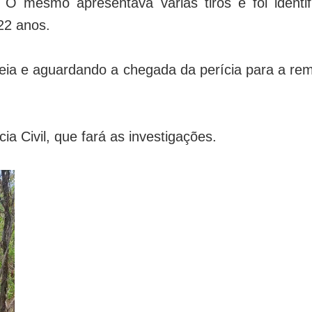
O mesmo apresentava várias tiros e foi identif
 22 anos.
 areia e aguardando a chegada da perícia para a r
ia Civil, que fará as investigações.